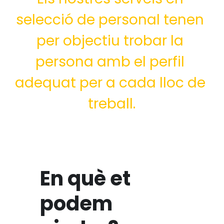
selecció de personal tenen 
Selecció i formació de personal
per objectiu trobar la 
Gestió de cobrament de lloguers
persona amb el perfil 
Planificació patrimonial
adequat per a cada lloc de 
treball.
En què et 
podem 