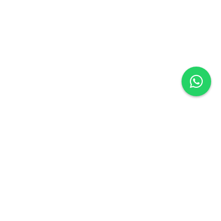
972 26 63 62
info@forumsl.com
FORUM ASSESSORAMENT I FISCALITAT, S.L
Términos y Condiciones
Políticas de Privacidad